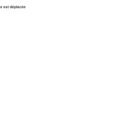
te est déplacée
VILLEPINTE
RIE
INTE
epinte
INTE
NTE