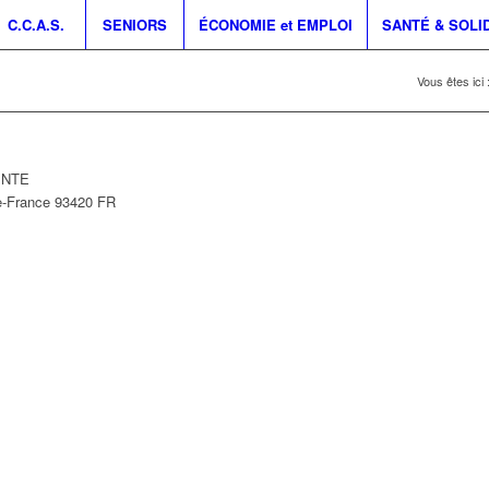
C.C.A.S.
SENIORS
ÉCONOMIE et EMPLOI
SANTÉ & SOLI
Vous êtes ici 
PINTE
e-France
93420
FR