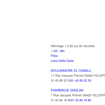
165 Allée des Erables 93420 VILLEPI
AB AUTO
15 Avenue de Jussieu 93420 VILLEPI
ABBAOUI TOUFIK
10 Allée Georges Gershwin 93420 VIL
ABBES SARAH
Affichage 1 à 20 sur 2k résultats
14 Avenue de la Gare 93420 VILLEPIN
«
1
2
3
...
86
»
Filtre
ABID ALFRED
Liste
Grille
Carte
13 Rue Laborde 93420 VILLEPINTE
BOULANGERIE EL OUNALLI
11 Rue Jacques Prevert 93420 VILLE
01 43 85 22 53
01 43 85 22 53
PHARMACIE GHIZLAN
7 Rue Jacques Prévert 93420 VILLEP
01 43 84 18 80
01 43 84 18 80