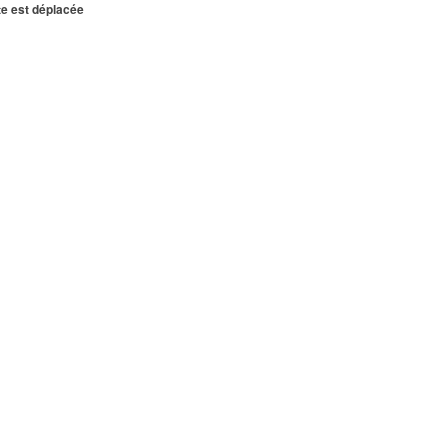
te est déplacée
PINTE
0.05 km
INTE
0.05 km
PINTE
0.06 km
PINTE
0.06 km
PINTE
0.07 km
INTE
0.08 km
INTE
0.08 km