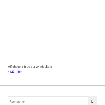
Affichage 1 à 20 sur 2k résultats
«
1
2
3
...
86
»