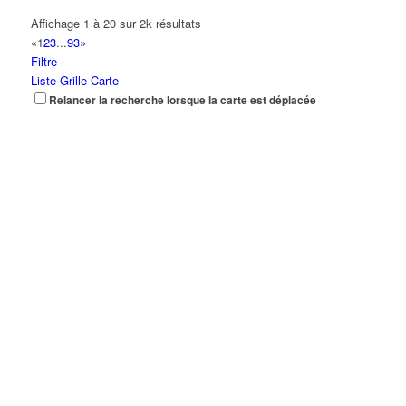
Affichage 1 à 20 sur 2k résultats
«
1
2
3
...
93
»
Filtre
Liste
Grille
Carte
Relancer la recherche lorsque la carte est déplacée