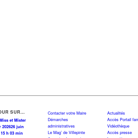
OUR SUR…
Contacter votre Maire
Actualités
Démarches
Accès Portail fam
Miss et Mister
administratives
Vidéothèque
r 2026
26 juin
Le Mag’ de Villepinte
Accès presse
 15 h 03 min