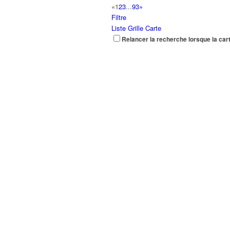
«
1
2
3
...
93
»
Filtre
Liste
Grille
Carte
Relancer la recherche lorsque la car