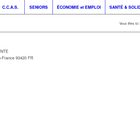
C.C.A.S.
SENIORS
ÉCONOMIE et EMPLOI
SANTÉ & SOLI
Vous êtes ici 
PINTE
e-France
93420
FR