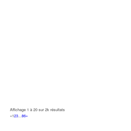
Affichage 1 à 20 sur 2k résultats
«
1
2
3
...
86
»