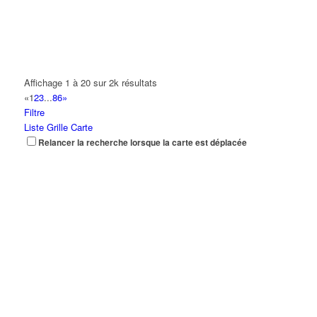
Affichage 1 à 20 sur 2k résultats
«
1
2
3
...
86
»
Filtre
Liste
Grille
Carte
Relancer la recherche lorsque la carte est déplacée