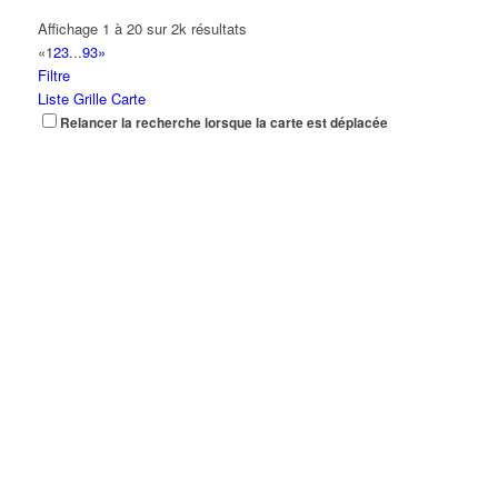
Affichage 1 à 20 sur 2k résultats
«
1
2
3
...
93
»
Filtre
Liste
Grille
Carte
Relancer la recherche lorsque la carte est déplacée