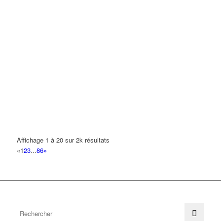
Affichage 1 à 20 sur 2k résultats
«
1
2
3
...
86
»