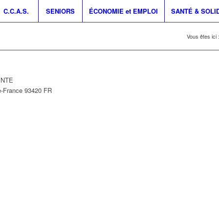
C.C.A.S.
SENIORS
ÉCONOMIE et EMPLOI
SANTÉ & SOLI
Vous êtes ici 
PINTE
e-France
93420
FR