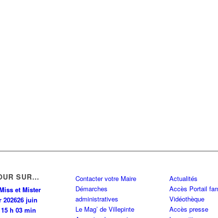
OUR SUR…
Contacter votre Maire
Actualités
Démarches
Accès Portail fam
Miss et Mister
administratives
Vidéothèque
r 2026
26 juin
Le Mag’ de Villepinte
Accès presse
 15 h 03 min