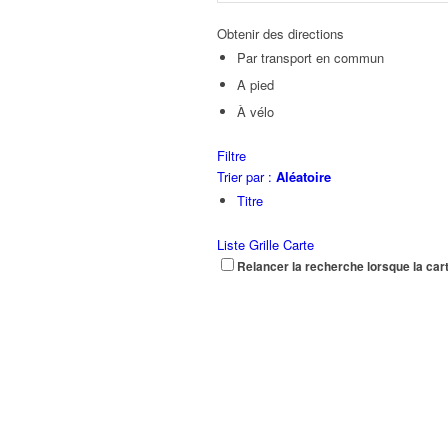
Obtenir des directions
Par transport en commun
A pied
À vélo
Filtre
Trier par :
Aléatoire
Titre
Liste
Grille
Carte
Relancer la recherche lorsque la car