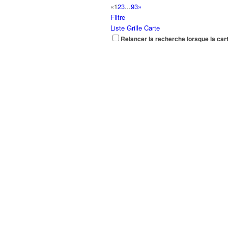
«
1
2
3
...
93
»
Filtre
Liste
Grille
Carte
Relancer la recherche lorsque la car