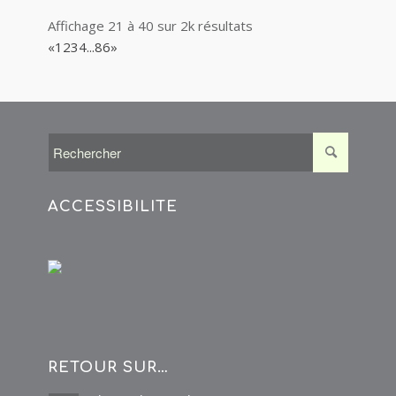
Affichage 21 à 40 sur 2k résultats
«
1
2
3
4
...
86
»
ACCESSIBILITÉ
RETOUR SUR…