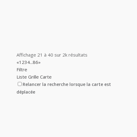
Affichage 21 à 40 sur 2k résultats
«
1
2
3
4
...
86
»
Filtre
Liste
Grille
Carte
Relancer la recherche lorsque la carte est
déplacée