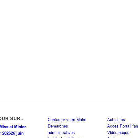
OUR SUR…
Contacter votre Maire
Actualités
Démarches
Accès Portail fam
Miss et Mister
administratives
Vidéothèque
r 2026
26 juin