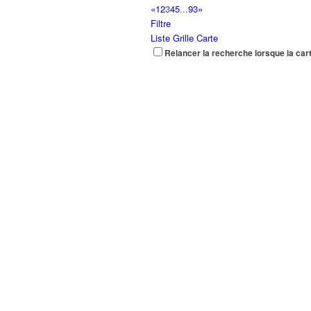
«
1
2
3
4
5
...
93
»
Filtre
Liste
Grille
Carte
Relancer la recherche lorsque la car