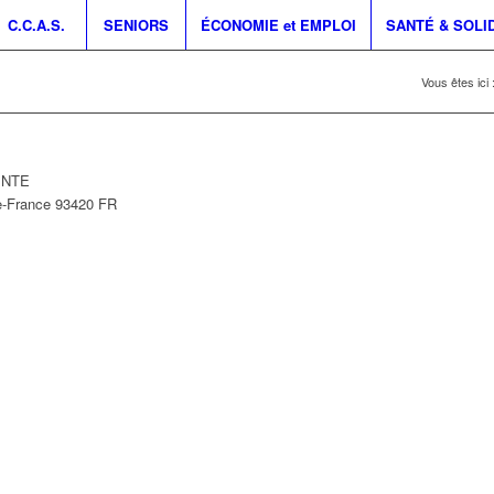
C.C.A.S.
SENIORS
ÉCONOMIE et EMPLOI
SANTÉ & SOLI
Vous êtes ici 
PINTE
e-France
93420
FR