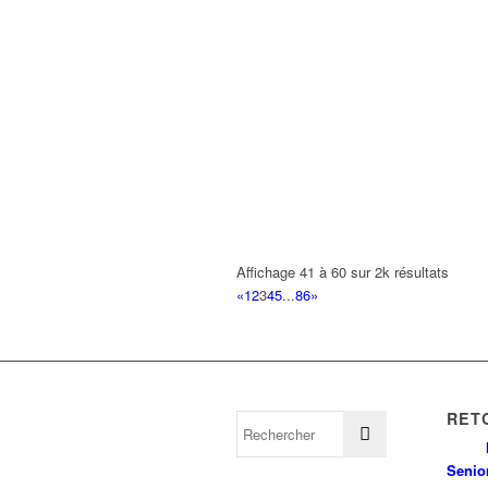
Affichage 41 à 60 sur 2k résultats
«
1
2
3
4
5
...
86
»
RET
Senio