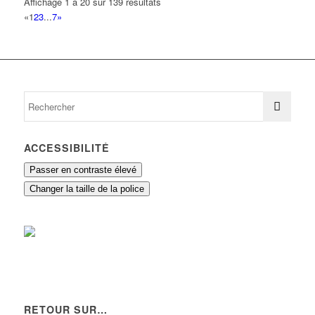
Affichage 1 à 20 sur 139 résultats
«
1
2
3
...
7
»
ACCESSIBILITÉ
Passer en contraste élevé
Changer la taille de la police
RETOUR SUR…