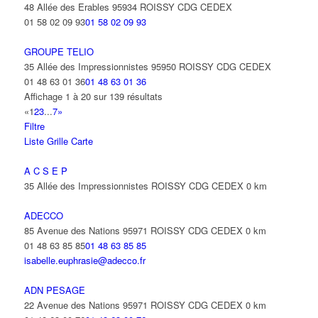
48 Allée des Erables 95934 ROISSY CDG CEDEX
01 58 02 09 93
01 58 02 09 93
GROUPE TELIO
35 Allée des Impressionnistes 95950 ROISSY CDG CEDEX
01 48 63 01 36
01 48 63 01 36
Affichage 1 à 20 sur 139 résultats
«
1
2
3
...
7
»
Filtre
Liste
Grille
Carte
A C S E P
35 Allée des Impressionnistes ROISSY CDG CEDEX
0 km
ADECCO
85 Avenue des Nations 95971 ROISSY CDG CEDEX
0 km
01 48 63 85 85
01 48 63 85 85
isabelle.euphrasie@adecco.fr
ADN PESAGE
22 Avenue des Nations 95971 ROISSY CDG CEDEX
0 km