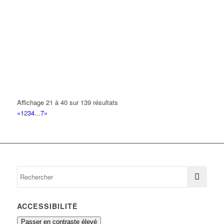
Affichage 21 à 40 sur 139 résultats
«
1
2
3
4
...
7
»
ACCESSIBILITÉ
Passer en contraste élevé