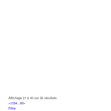
Affichage 21 à 40 sur 2k résultats
«
1
2
3
4
...
93
»
Filtre