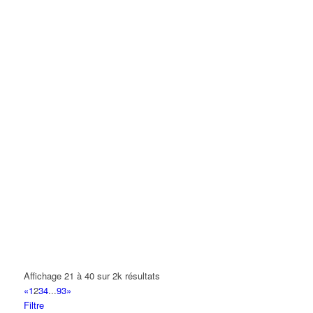
Affichage 21 à 40 sur 2k résultats
«
1
2
3
4
...
93
»
Filtre