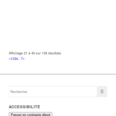
Affichage 21 à 40 sur 139 résultats
«
1
2
3
4
...
7
»
ACCESSIBILITÉ
Passer en contraste élevé