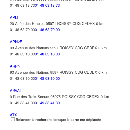
CD SA
01 48 63 13 73
01 48 63 13 73
188 Allée des Erables 95950 ROISSY CDG CEDEX
01 49 38 94 94
01 49 38 94 94
APLI
jlilous@cdsa.fr
20 Allée des Erables 95971 ROISSY CDG CEDEX
0 km
01 48 63 79 99
01 48 63 79 99
CLASS 'CROUTE
2 Rue des Epis 95597 ROISSY CDG CEDEX
APN2E
01 48 63 71 18
01 48 63 71 18
93 Avenue des Nations 9597 ROISSY CDG CEDEX
0 km
01 48 63 10 00
01 48 63 10 00
ARPN
93 Avenue des Nations 9597 ROISSY CDG CEDEX
0 km
01 48 63 10 00
01 48 63 10 00
ARVAL
9 Rue des Trois Soeurs 95975 ROISSY CDG CEDEX
0 km
01 49 38 41 30
01 49 38 41 30
ATX
Relancer la recherche lorsque la carte est déplacée
7 Rue du Canal 95976 ROISSY CDG CEDEX
0 km
01 48 17 85 02
01 48 17 85 02