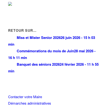
CD SA
188 Allée des Erables 95950 ROISSY CDG CEDEX
0 km
01 49 38 94 94
01 49 38 94 94
jlilous@cdsa.fr
CLASS 'CROUTE
RETOUR SUR…
2 Rue des Epis 95597 ROISSY CDG CEDEX
0 km
Miss et Mister Senior 2026
26 juin 2026 - 15 h 03
01 48 63 71 18
01 48 63 71 18
min
Commémorations du mois de Juin
28 mai 2026 -
16 h 11 min
Banquet des séniors 2026
24 février 2026 - 11 h 55
min
Contacter votre Maire
Démarches administratives