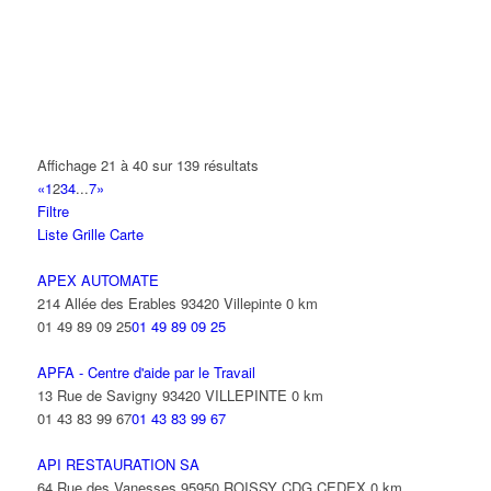
BSB
14 Rue de la Perdrix 95911 ROISSY CDG CEDEX
01 48 63 96 39
01 48 63 96 39
C.A.R.I.P
47 Allée des Impressionnistes 95943 ROISSY CDG CEDEX
Affichage 21 à 40 sur 139 résultats
01 49 38 83 00
01 49 38 83 00
«
1
2
3
4
...
7
»
Filtre
CABINET KUPIEC DEBERGH
Liste
Grille
Carte
9 Allée des Impressionnistes 95958 ROISSY CDG CEDEX
08 11 11 99 93
08 11 11 99 93
APEX AUTOMATE
214 Allée des Erables 93420 Villepinte
0 km
CARLSON WAGONLIT TRAVEL
01 49 89 09 25
01 49 89 09 25
22 Avenue des Nations 95941 ROISSY CDG CEDEX
01 77 53 51 60
01 77 53 51 60
APFA - Centre d'aide par le Travail
13 Rue de Savigny 93420 VILLEPINTE
0 km
CASH CONVERTERS
01 43 83 99 67
01 43 83 99 67
33 Rue des Vanesses 95941 ROISSY CDG CEDEX
01 48 17 11 86
01 48 17 11 86
API RESTAURATION SA
64 Rue des Vanesses 95950 ROISSY CDG CEDEX
0 km