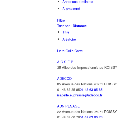
Annonces similaires
A proximité
Filtre
Trier par :
Distance
Titre
Aléatoire
Liste
Grille
Carte
A C S E P
35 Allée des Impressionnistes ROIS
ADECCO
85 Avenue des Nations 95971 ROISS
01 48 63 85 85
01 48 63 85 85
isabelle.euphrasie@adecco.fr
ADN PESAGE
22 Avenue des Nations 95971 ROISS
01 48 63 00 76
01 48 63 00 76