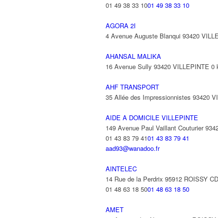
01 49 38 33 10
01 49 38 33 10
AGORA 2I
4 Avenue Auguste Blanqui 93420 VIL
AHANSAL MALIKA
16 Avenue Sully 93420 VILLEPINTE
0
AHF TRANSPORT
35 Allée des Impressionnistes 93420 
AIDE A DOMICILE VILLEPINTE
149 Avenue Paul Vaillant Couturier 9
01 43 83 79 41
01 43 83 79 41
aad93@wanadoo.fr
AINTELEC
14 Rue de la Perdrix 95912 ROISSY 
01 48 63 18 50
01 48 63 18 50
AMET