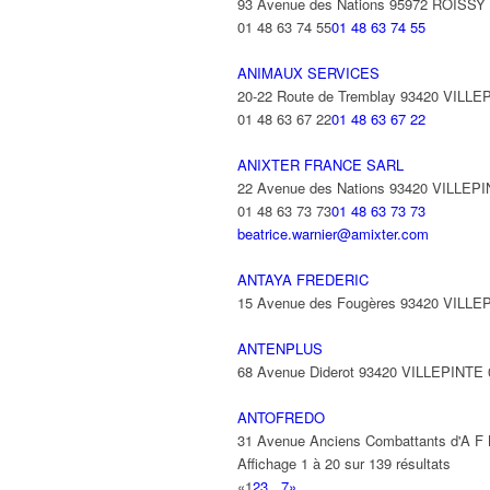
93 Avenue des Nations 95972 ROISS
01 48 63 74 55
01 48 63 74 55
ANIMAUX SERVICES
20-22 Route de Tremblay 93420 VILLE
01 48 63 67 22
01 48 63 67 22
ANIXTER FRANCE SARL
22 Avenue des Nations 93420 VILLEP
01 48 63 73 73
01 48 63 73 73
beatrice.warnier@amixter.com
ANTAYA FREDERIC
15 Avenue des Fougères 93420 VILLE
ANTENPLUS
68 Avenue Diderot 93420 VILLEPINTE
ANTOFREDO
31 Avenue Anciens Combattants d'A F
Affichage 1 à 20 sur 139 résultats
«
1
2
3
...
7
»