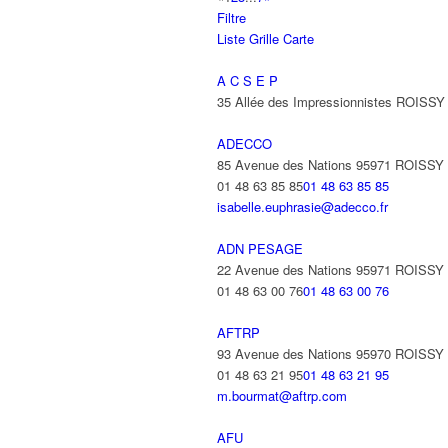
Filtre
Liste
Grille
Carte
A C S E P
35 Allée des Impressionnistes ROIS
ADECCO
85 Avenue des Nations 95971 ROISS
01 48 63 85 85
01 48 63 85 85
isabelle.euphrasie@adecco.fr
ADN PESAGE
22 Avenue des Nations 95971 ROISS
01 48 63 00 76
01 48 63 00 76
AFTRP
93 Avenue des Nations 95970 ROISS
01 48 63 21 95
01 48 63 21 95
m.bourmat@aftrp.com
AFU