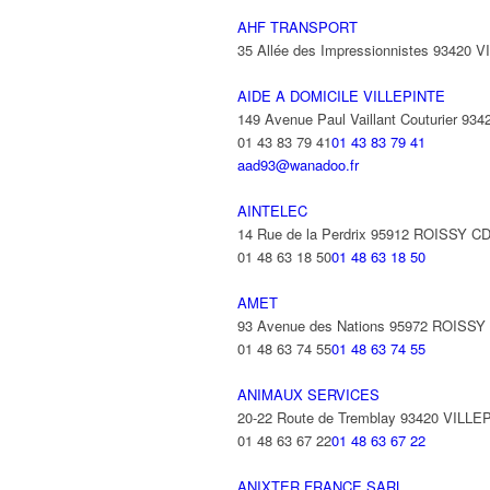
AHF TRANSPORT
35 Allée des Impressionnistes 93420 
AIDE A DOMICILE VILLEPINTE
149 Avenue Paul Vaillant Couturier 9
01 43 83 79 41
01 43 83 79 41
aad93@wanadoo.fr
AINTELEC
14 Rue de la Perdrix 95912 ROISSY 
01 48 63 18 50
01 48 63 18 50
AMET
93 Avenue des Nations 95972 ROISS
01 48 63 74 55
01 48 63 74 55
ANIMAUX SERVICES
20-22 Route de Tremblay 93420 VILLE
01 48 63 67 22
01 48 63 67 22
ANIXTER FRANCE SARL