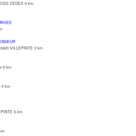
Y CDG CEDEX
0 km
RIVEE
km
ENSEUR
 93420 VILLEPINTE
0 km
e
0 km
e
0 km
LEPINTE
0 km
 km