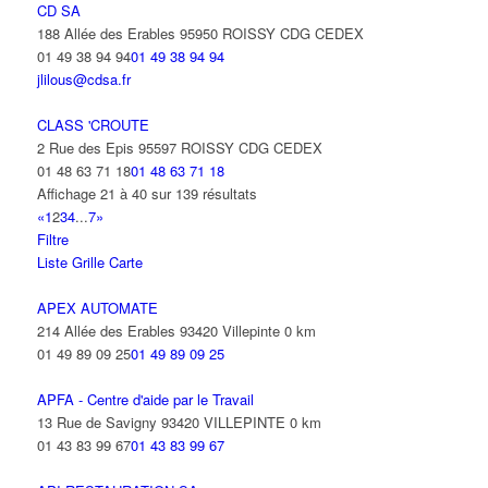
CD SA
188 Allée des Erables 95950 ROISSY CDG CEDEX
01 49 38 94 94
01 49 38 94 94
jlilous@cdsa.fr
CLASS 'CROUTE
2 Rue des Epis 95597 ROISSY CDG CEDEX
01 48 63 71 18
01 48 63 71 18
Affichage 21 à 40 sur 139 résultats
«
1
2
3
4
...
7
»
Filtre
Liste
Grille
Carte
APEX AUTOMATE
214 Allée des Erables 93420 Villepinte
0 km
01 49 89 09 25
01 49 89 09 25
APFA - Centre d'aide par le Travail
13 Rue de Savigny 93420 VILLEPINTE
0 km
01 43 83 99 67
01 43 83 99 67