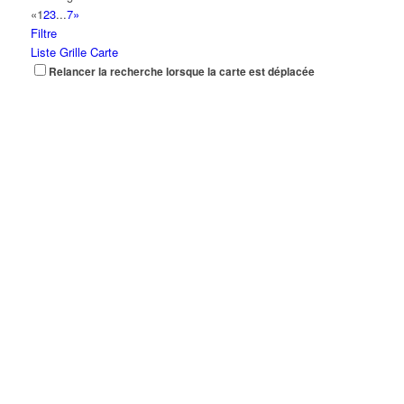
«
1
2
3
...
7
»
Filtre
Liste
Grille
Carte
Relancer la recherche lorsque la carte est déplacée