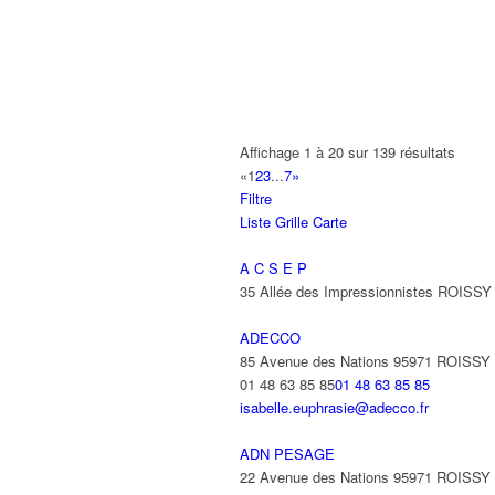
AMET
93 Avenue des Nations 95972 ROISS
01 48 63 74 55
01 48 63 74 55
ANIMAUX SERVICES
20-22 Route de Tremblay 93420 VILLE
01 48 63 67 22
01 48 63 67 22
Affichage 1 à 20 sur 139 résultats
«
1
2
3
...
7
»
ANIXTER FRANCE SARL
Filtre
22 Avenue des Nations 93420 VILLEP
Liste
Grille
Carte
01 48 63 73 73
01 48 63 73 73
beatrice.warnier@amixter.com
A C S E P
35 Allée des Impressionnistes ROIS
ANTAYA FREDERIC
15 Avenue des Fougères 93420 VILLE
ADECCO
85 Avenue des Nations 95971 ROISS
ANTENPLUS
01 48 63 85 85
01 48 63 85 85
68 Avenue Diderot 93420 VILLEPINTE
isabelle.euphrasie@adecco.fr
ANTOFREDO
ADN PESAGE
31 Avenue Anciens Combattants d'A F
22 Avenue des Nations 95971 ROISS