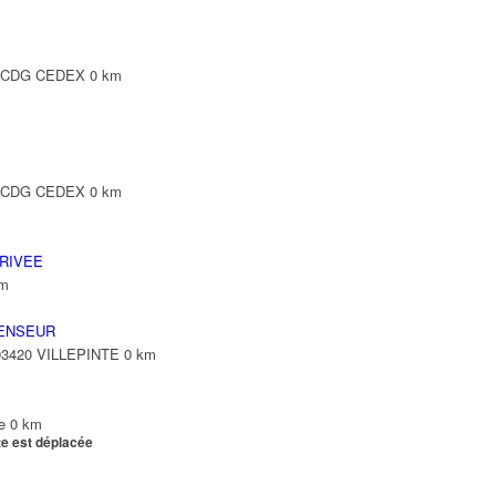
Y CDG CEDEX
0 km
Y CDG CEDEX
0 km
RIVEE
km
ENSEUR
 93420 VILLEPINTE
0 km
e
0 km
te est déplacée
e
0 km