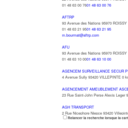
01 48 63 00 76
01 48 63 00 76
AFTRP
93 Avenue des Nations 95970 ROISS
01 48 63 21 95
01 48 63 21 95
m.bourmat@aftrp.com
AFU
93 Avenue des Nations 95970 ROISS
01 48 63 10 00
01 48 63 10 00
AGENCEM SURVEILLANCE SECUR P
4 Avenue Sully 93420 VILLEPINTE
0 
AGENCEMENT AMEUBLEMENT ASC
23 Rue Saint-John Perse Alexis Leger
AGH TRANSPORT
2 Rue Nicephore Niepce 93420 Villepint
Relancer la recherche lorsque la car
AGILITY