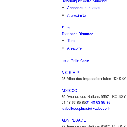
Revendiquer cette Annonce
Annonces similaires
A proximité
Filtre
Trier par :
Distance
Titre
Aléatoire
Liste
Grille
Carte
A C S E P
35 Allée des Impressionnistes ROIS
ADECCO
85 Avenue des Nations 95971 ROISS
01 48 63 85 85
01 48 63 85 85
isabelle.euphrasie@adecco.fr
ADN PESAGE
22 Avenue des Nations 95971 ROISS