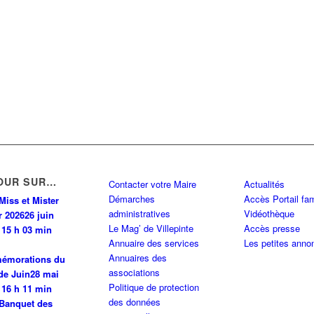
Y CDG CEDEX
0 km
PINTE
0 km
INTE
0 km
OUR SUR…
Contacter votre Maire
Actualités
Démarches
Accès Portail fam
PINTE
0 km
Miss et Mister
administratives
Vidéothèque
r 2026
26 juin
Le Mag’ de Villepinte
Accès presse
 15 h 03 min
Annuaire des services
Les petites anno
0 km
Annuaires des
émorations du
associations
de Juin
28 mai
Politique de protection
 N 93420 VILLEPINTE
0 km
 16 h 11 min
des données
Banquet des