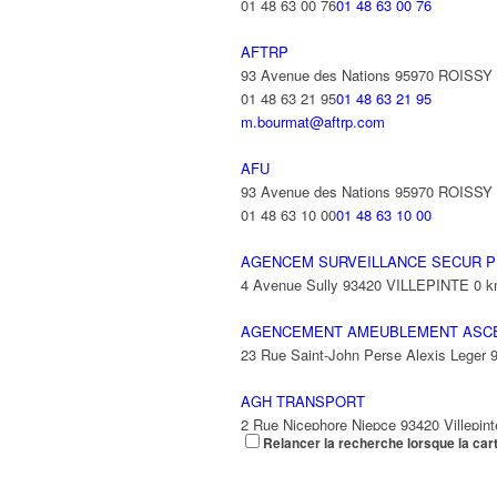
01 48 63 00 76
01 48 63 00 76
AFTRP
93 Avenue des Nations 95970 ROISS
01 48 63 21 95
01 48 63 21 95
m.bourmat@aftrp.com
AFU
93 Avenue des Nations 95970 ROISS
01 48 63 10 00
01 48 63 10 00
AGENCEM SURVEILLANCE SECUR P
4 Avenue Sully 93420 VILLEPINTE
0 
AGENCEMENT AMEUBLEMENT ASC
23 Rue Saint-John Perse Alexis Leger
AGH TRANSPORT
2 Rue Nicephore Niepce 93420 Villepint
Relancer la recherche lorsque la car
AGILITY
9 Rue des Trois Soeurs 93420 Villepint