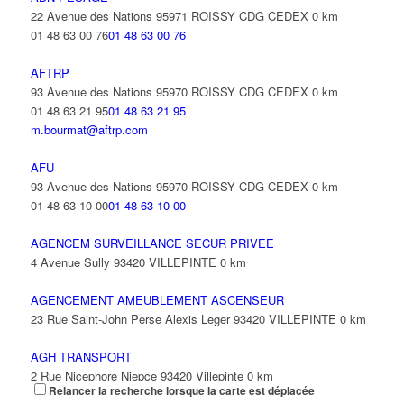
31 Avenue Anciens Combattants d'A F N 93420 VILLEPINTE
0
22 Avenue des Nations 95971 ROISSY CDG CEDEX
0 km
km
01 48 63 00 76
01 48 63 00 76
AFTRP
93 Avenue des Nations 95970 ROISSY CDG CEDEX
0 km
01 48 63 21 95
01 48 63 21 95
m.bourmat@aftrp.com
AFU
93 Avenue des Nations 95970 ROISSY CDG CEDEX
0 km
01 48 63 10 00
01 48 63 10 00
AGENCEM SURVEILLANCE SECUR PRIVEE
4 Avenue Sully 93420 VILLEPINTE
0 km
AGENCEMENT AMEUBLEMENT ASCENSEUR
23 Rue Saint-John Perse Alexis Leger 93420 VILLEPINTE
0 km
AGH TRANSPORT
2 Rue Nicephore Niepce 93420 Villepinte
0 km
Relancer la recherche lorsque la carte est déplacée