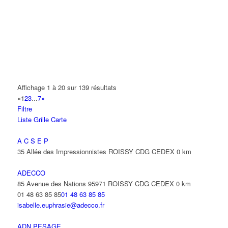
AMET
93 Avenue des Nations 95972 ROISSY CDG CEDEX
0 km
01 48 63 74 55
01 48 63 74 55
ANIMAUX SERVICES
20-22 Route de Tremblay 93420 VILLEPINTE
0 km
01 48 63 67 22
01 48 63 67 22
Affichage 1 à 20 sur 139 résultats
«
1
2
3
...
7
»
ANIXTER FRANCE SARL
Filtre
22 Avenue des Nations 93420 VILLEPINTE
0 km
Liste
Grille
Carte
01 48 63 73 73
01 48 63 73 73
beatrice.warnier@amixter.com
A C S E P
35 Allée des Impressionnistes ROISSY CDG CEDEX
0 km
ANTAYA FREDERIC
15 Avenue des Fougères 93420 VILLEPINTE
0 km
ADECCO
85 Avenue des Nations 95971 ROISSY CDG CEDEX
0 km
ANTENPLUS
01 48 63 85 85
01 48 63 85 85
68 Avenue Diderot 93420 VILLEPINTE
0 km
isabelle.euphrasie@adecco.fr
ANTOFREDO
ADN PESAGE