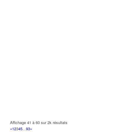
Affichage 41 à 60 sur 2k résultats
«
1
2
3
4
5
...
93
»