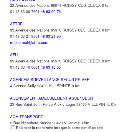
31 Avenue Anciens Combattants d'A F N 93420 VILLEPINTE
0
22 Avenue des Nations 95971 ROISSY CDG CEDEX
0 km
km
01 48 63 00 76
01 48 63 00 76
AFTRP
93 Avenue des Nations 95970 ROISSY CDG CEDEX
0 km
01 48 63 21 95
01 48 63 21 95
m.bourmat@aftrp.com
AFU
93 Avenue des Nations 95970 ROISSY CDG CEDEX
0 km
01 48 63 10 00
01 48 63 10 00
AGENCEM SURVEILLANCE SECUR PRIVEE
4 Avenue Sully 93420 VILLEPINTE
0 km
AGENCEMENT AMEUBLEMENT ASCENSEUR
23 Rue Saint-John Perse Alexis Leger 93420 VILLEPINTE
0 km
AGH TRANSPORT
2 Rue Nicephore Niepce 93420 Villepinte
0 km
Relancer la recherche lorsque la carte est déplacée