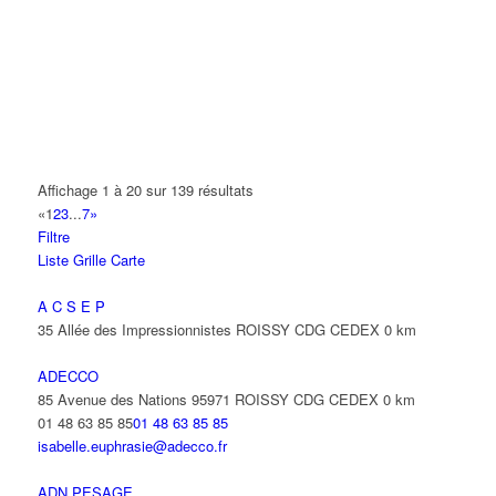
AMET
93 Avenue des Nations 95972 ROISSY CDG CEDEX
0 km
01 48 63 74 55
01 48 63 74 55
ANIMAUX SERVICES
20-22 Route de Tremblay 93420 VILLEPINTE
0 km
01 48 63 67 22
01 48 63 67 22
Affichage 1 à 20 sur 139 résultats
«
1
2
3
...
7
»
ANIXTER FRANCE SARL
Filtre
22 Avenue des Nations 93420 VILLEPINTE
0 km
Liste
Grille
Carte
01 48 63 73 73
01 48 63 73 73
beatrice.warnier@amixter.com
A C S E P
35 Allée des Impressionnistes ROISSY CDG CEDEX
0 km
ANTAYA FREDERIC
15 Avenue des Fougères 93420 VILLEPINTE
0 km
ADECCO
85 Avenue des Nations 95971 ROISSY CDG CEDEX
0 km
ANTENPLUS
01 48 63 85 85
01 48 63 85 85
68 Avenue Diderot 93420 VILLEPINTE
0 km
isabelle.euphrasie@adecco.fr
ANTOFREDO
ADN PESAGE