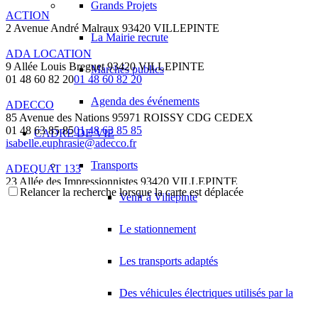
Grands Projets
ACTION
2 Avenue André Malraux 93420 VILLEPINTE
La Mairie recrute
ADA LOCATION
9 Allée Louis Breguet 93420 VILLEPINTE
Marchés publics
01 48 60 82 20
01 48 60 82 20
Agenda des événements
ADECCO
85 Avenue des Nations 95971 ROISSY CDG CEDEX
01 48 63 85 85
01 48 63 85 85
CADRE DE VIE
isabelle.euphrasie@adecco.fr
Transports
ADEQUAT 133
23 Allée des Impressionnistes 93420 VILLEPINTE
Relancer la recherche lorsque la carte est déplacée
Venir à Villepinte
ADHEPEAU LOUIS
28 Avenue des Peupliers 93420 VILLEPINTE
Le stationnement
ADJIBI AMANDINA SALAMATOU
1 Rue Francois Mauriac 93420 VILLEPINTE
Les transports adaptés
ADK EXPRESS
Des véhicules électriques utilisés par la
14 Rue Pierre Loti 93420 VILLEPINTE