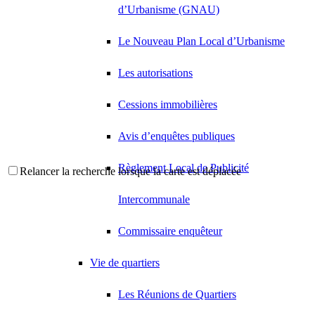
d’Urbanisme (GNAU)
Le Nouveau Plan Local d’Urbanisme
Les autorisations
Cessions immobilières
Avis d’enquêtes publiques
Règlement Local de Publicité
Relancer la recherche lorsque la carte est déplacée
Intercommunale
Commissaire enquêteur
Vie de quartiers
Les Réunions de Quartiers