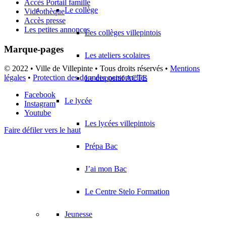
Accès Portail famille
Le collège
Vidéothèque
Accès presse
Les petites annonces
Les collèges villepintois
Marque-pages
Les ateliers scolaires
© 2022 • Ville de Villepinte • Tous droits réservés •
Mentions
légales
•
Protection des données personnelles
Le dispositif ACTE
Facebook
Le lycée
Instagram
Youtube
Les lycées villepintois
Faire défiler vers le haut
Prépa Bac
J’ai mon Bac
Le Centre Stelo Formation
Jeunesse