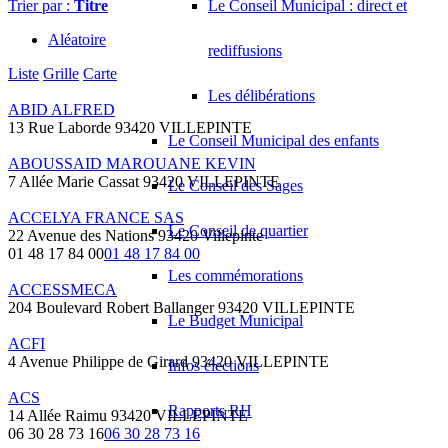
Trier par :
Titre
Le Conseil Municipal : direct et
Aléatoire
rediffusions
Liste
Grille
Carte
Les délibérations
ABID ALFRED
13 Rue Laborde 93420 VILLEPINTE
Le Conseil Municipal des enfants
ABOUSSAID MAROUANE KEVIN
7 Allée Marie Cassat 93420 VILLEPINTE
Le Conseil des Sages
ACCELYA FRANCE SAS
Le Conseil de quartier
22 Avenue des Nations 93420 Villepinte
01 48 17 84 00
01 48 17 84 00
Les commémorations
ACCESSMECA
204 Boulevard Robert Ballanger 93420 VILLEPINTE
Le Budget Municipal
ACFI
4 Avenue Philippe de Girard 93420 VILLEPINTE
Infos élections
ACS
Rapports RH
14 Allée Raimu 93420 VILLEPINTE
06 30 28 73 16
06 30 28 73 16