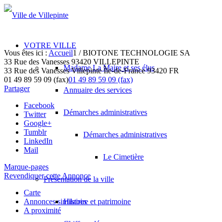
VOTRE VILLE
Vous êtes ici :
Accueil
1
/
BIOTONE TECHNOLOGIE SA
33 Rue des Vanesses 93420 VILLEPINTE
Madame La Maire et ses élus
33 Rue des Vanesses
Villepinte
Île-de-France
93420
FR
01 49 89 59 09 (fax)
01 49 89 59 09 (fax)
Partager
Annuaire des services
Facebook
Démarches administratives
Twitter
Google+
Tumblr
Démarches administratives
LinkedIn
Mail
Le Cimetière
Marque-pages
Revendiquer cette Annonce
Présentation de la ville
Carte
Annonces similaires
Histoire et patrimoine
A proximité