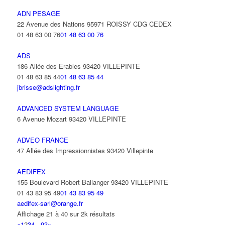
ADN PESAGE
22 Avenue des Nations 95971 ROISSY CDG CEDEX
01 48 63 00 76
01 48 63 00 76
ADS
186 Allée des Erables 93420 VILLEPINTE
01 48 63 85 44
01 48 63 85 44
jbrisse@adslighting.fr
ADVANCED SYSTEM LANGUAGE
6 Avenue Mozart 93420 VILLEPINTE
ADVEO FRANCE
47 Allée des Impressionnistes 93420 Villepinte
AEDIFEX
155 Boulevard Robert Ballanger 93420 VILLEPINTE
01 43 83 95 49
01 43 83 95 49
aedifex-sarl@orange.fr
Affichage 21 à 40 sur 2k résultats
«
1
2
3
4
...
93
»