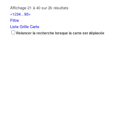
Affichage 21 à 40 sur 2k résultats
«
1
2
3
4
...
93
»
Filtre
Liste
Grille
Carte
Relancer la recherche lorsque la carte est déplacée