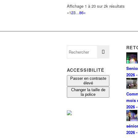
Affichage 1 à 20 sur 2k résultats
«
1
2
3
...
86
»
RET
Senio
ACCESSIBILITÉ
2026 -
Passer en contraste
élevé
Changer la taille de
Comm
la police
mois 
2026 -
sénio
2026 -