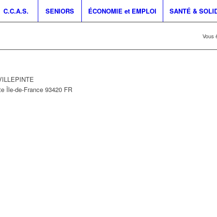
C.C.A.S.
SENIORS
ÉCONOMIE et EMPLOI
SANTÉ & SOLI
Vous ê
 VILLEPINTE
te
Île-de-France
93420
FR