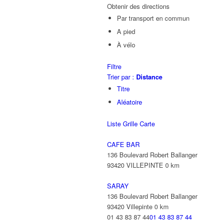
Obtenir des directions
Par transport en commun
A pied
À vélo
Filtre
Trier par :
Distance
Titre
Aléatoire
Liste
Grille
Carte
CAFE BAR
136 Boulevard Robert Ballanger
93420 VILLEPINTE
0 km
SARAY
136 Boulevard Robert Ballanger
93420 Villepinte
0 km
01 43 83 87 44
01 43 83 87 44