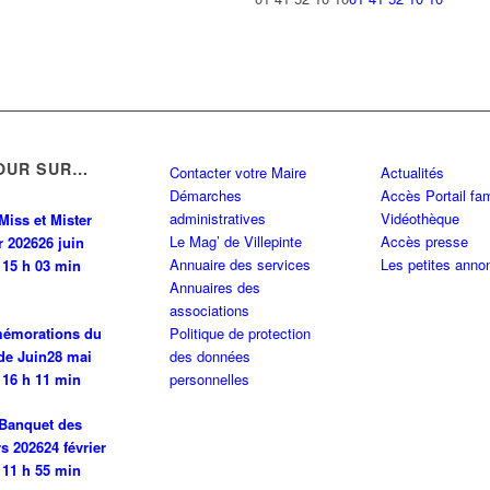
OUR SUR…
Contacter votre Maire
Actualités
Démarches
Accès Portail fam
administratives
Vidéothèque
Miss et Mister
Le Mag’ de Villepinte
Accès presse
r 2026
26 juin
Annuaire des services
Les petites anno
 15 h 03 min
Annuaires des
associations
émorations du
Politique de protection
de Juin
28 mai
des données
 16 h 11 min
personnelles
Banquet des
rs 2026
24 février
 11 h 55 min