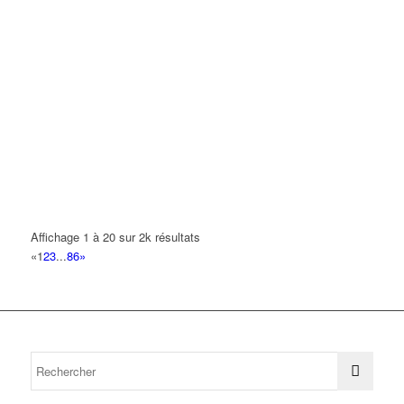
Affichage 1 à 20 sur 2k résultats
«
1
2
3
...
86
»