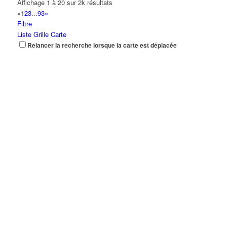
Affichage 1 à 20 sur 2k résultats
«
1
2
3
...
93
»
Filtre
Liste
Grille
Carte
Relancer la recherche lorsque la carte est déplacée