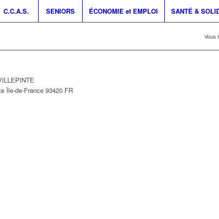
C.C.A.S.
SENIORS
ÉCONOMIE et EMPLOI
SANTÉ & SOLI
Vous ê
 VILLEPINTE
te
Île-de-France
93420
FR