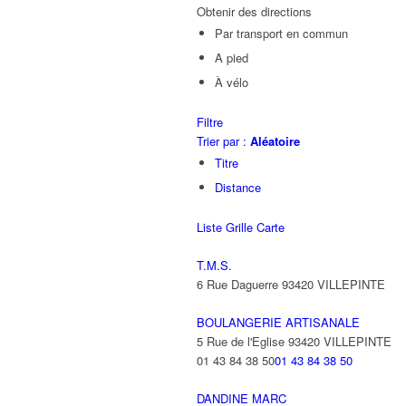
Obtenir des directions
Par transport en commun
A pied
À vélo
Filtre
Trier par :
Aléatoire
Titre
Distance
Liste
Grille
Carte
T.M.S.
6 Rue Daguerre 93420 VILLEPINTE
BOULANGERIE ARTISANALE
5 Rue de l'Eglise 93420 VILLEPINTE
01 43 84 38 50
01 43 84 38 50
DANDINE MARC