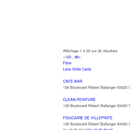
VANSPAUWEN NICOLE
8 Place de la Mairie 93420 VILLEPINT
07 81 05 69 16
07 81 05 69 16
LA POSTE
1 Allée des Grives 93420 Villepinte
BENASTOL
Affichage 1 à 20 sur 2k résultats
26 Allée Charles Baudelaire 93420 VI
«
1
2
3
...
86
»
Filtre
D M AUTOS
Liste
Grille
Carte
2 Avenue André Malraux 93420 VILLE
CAFE BAR
136 Boulevard Robert Ballanger 93420
CLEAN PEINTURE
136 Boulevard Robert Ballanger 93420
FIDUCAIRE DE VILLEPINTE
136 Boulevard Robert Ballanger 93420
01 43 85 82 93
01 43 85 82 93