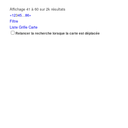
Affichage 41 à 60 sur 2k résultats
«
1
2
3
4
5
...
86
»
Filtre
Liste
Grille
Carte
Relancer la recherche lorsque la carte est déplacée