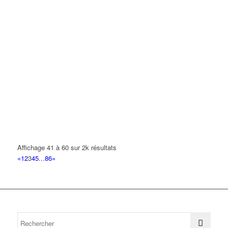
Affichage 41 à 60 sur 2k résultats
«
1
2
3
4
5
...
86
»