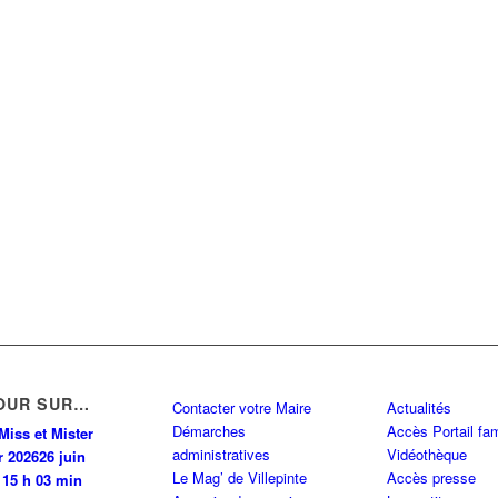
OUR SUR…
Contacter votre Maire
Actualités
Démarches
Accès Portail fam
Miss et Mister
administratives
Vidéothèque
r 2026
26 juin
Le Mag’ de Villepinte
Accès presse
 15 h 03 min