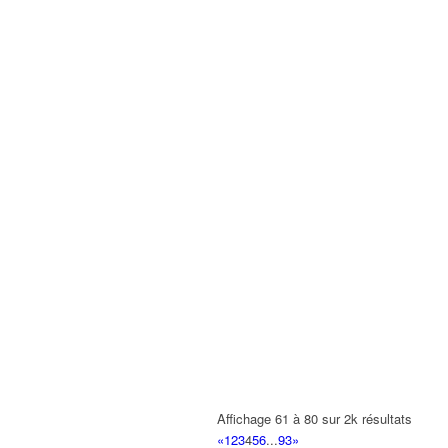
Affichage 61 à 80 sur 2k résultats
«
1
2
3
4
5
6
...
93
»