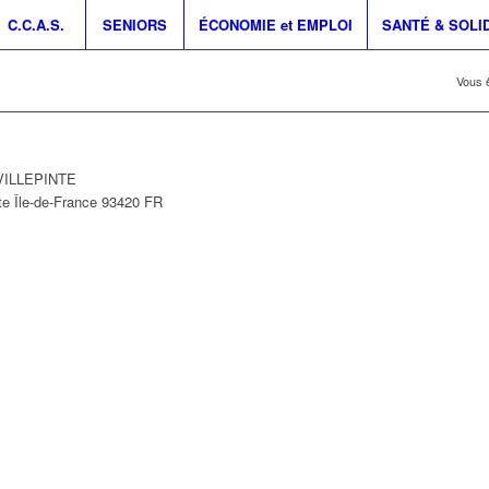
C.C.A.S.
SENIORS
ÉCONOMIE et EMPLOI
SANTÉ & SOLI
Vous ê
 VILLEPINTE
te
Île-de-France
93420
FR