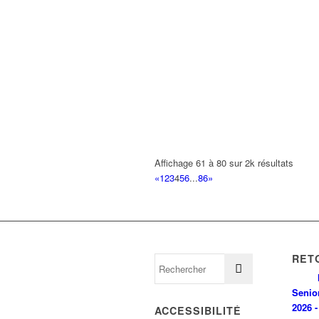
Affichage 61 à 80 sur 2k résultats
«
1
2
3
4
5
6
...
86
»
RET
Senio
2026 -
ACCESSIBILITÉ