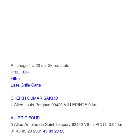
A2B TRANSPORTS
165 Allée des Erables 93420 VILLEPINTE
AB AUTO
15 Avenue de Jussieu 93420 VILLEPINTE
ABBAOUI TOUFIK
10 Allée Georges Gershwin 93420 VILLEPINTE
ABBES SARAH
Affichage 1 à 20 sur 2k résultats
14 Avenue de la Gare 93420 VILLEPINTE
«
1
2
3
...
86
»
Filtre
ABID ALFRED
Liste
Grille
Carte
13 Rue Laborde 93420 VILLEPINTE
CHEIKH OUMAR SAKHO
1 Allée Louis Pergaud 93420 VILLEPINTE
0 km
AU P'TIT FOUR
0 Allée Antoine de Saint-Exupéry 93420 VILLEPINTE
0.04 km
01 43 83 23 23
01 43 83 23 23