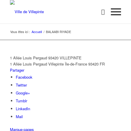
Vous êtes ici :
Accueil
/
BALAABI RIYADE
1 Allée Louis Pergaud 93420 VILLEPINTE
1 Allée Louis Pergaud
Villepinte
Île-de-France
93420
FR
Partager
Facebook
Twitter
Google+
Tumblr
LinkedIn
Mail
Marque-pages