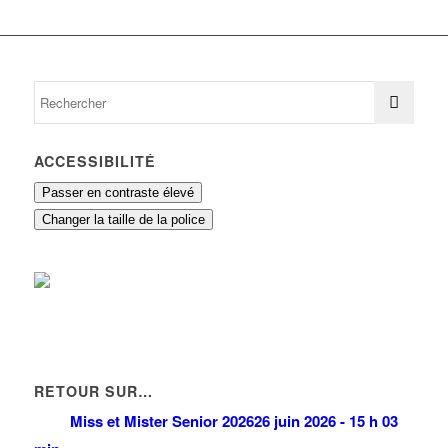
0 93420 VILLEPINTE
ALLO PIZZA
2 Allée Antoine de Saint-Exupéry 93420
VILLEPINTE
01 49 36 39 39
ACCESSIBILITÉ
Passer en contraste élevé
DISTRICOLD
Changer la taille de la police
11 Route de Tremblay 93420 VILLEPINTE
UPS LOGISTICS GROUP SAS
22 Avenue des Nations 93420 Villepinte
CADET STEPHANE JEANNICK
RETOUR SUR…
9 Avenue Napée 93420 VILLEPINTE
Miss et Mister Senior 2026
26 juin 2026 - 15 h 03