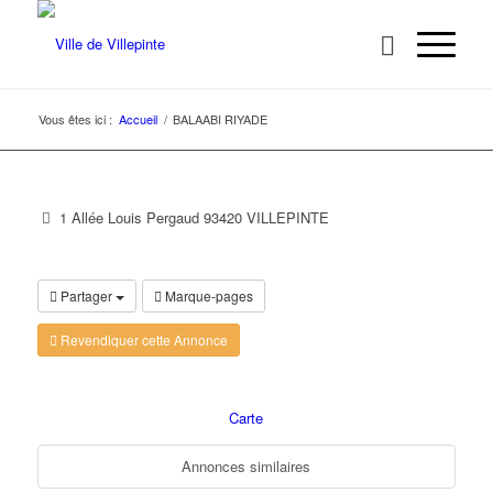
Vous êtes ici :
Accueil
/
BALAABI RIYADE
1 Allée Louis Pergaud 93420 VILLEPINTE
Partager
Marque-pages
Revendiquer cette Annonce
Carte
Annonces similaires