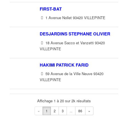
FIRST-BAT
1 Avenue Nollet 93420 VILLEPINTE
DESJARDINS STEPHANE OLIVIER
18 Avenue Sacco et Vanzetti 93420
VILLEPINTE
HAKIMI PATRICK FARID
59 Avenue de la Ville Neuve 93420
VILLEPINTE
SOCIETE SCRIBE-GROUPE CADET
Affichage 1 à 20 sur 2k résultats
9 Allée des Impressionnistes 93420
VILLEPINTE
«
1
2
3
...
86
»
TITOUCHE NASSIM