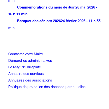
min
SALINES JESSICA
Commémorations du mois de Juin
28 mai 2026 -
16 h 11 min
Parc de la Noue 93420 VILLEPINTE
Banquet des séniors 2026
24 février 2026 - 11 h 55
min
BANGELE YANNICK
1 Avenue Nollet 93420 VILLEPINTE
LE TOQUEUX
Contacter votre Maire
1 Avenue Pierre Bérégovoy 93420
Démarches administratives
VILLEPINTE
Le Mag’ de Villepinte
01 48 60 78 11
Annuaire des services
Annuaires des associations
AK VITRAGE
Politique de protection des données personnelles
39 Boulevard Robert Ballanger 93420
VILLEPINTE
01 41 52 34 78