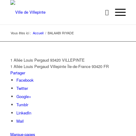
Vous êtes ici :
Accueil
/
BALAABI RIYADE
1 Allée Louis Pergaud 93420 VILLEPINTE
1 Allée Louis Pergaud
Villepinte
Île-de-France
93420
FR
Partager
Facebook
Twitter
Google+
Tumblr
LinkedIn
Mail
Marque-pages