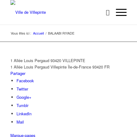
Vous êtes ici :
Accueil
/
BALAABI RIYADE
1 Allée Louis Pergaud 93420 VILLEPINTE
1 Allée Louis Pergaud
Villepinte
Île-de-France
93420
FR
Partager
Facebook
Twitter
Google+
Tumblr
LinkedIn
Mail
Marque-pages