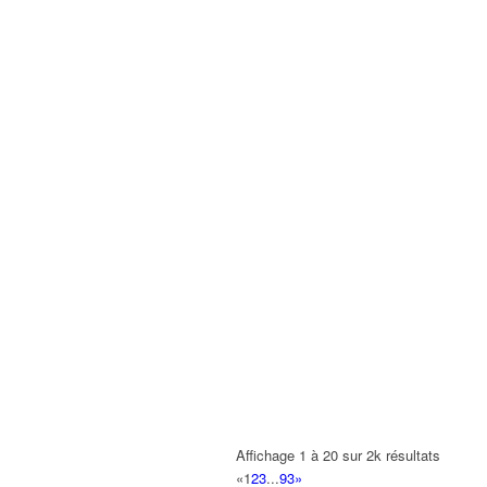
Affichage 1 à 20 sur 2k résultats
«
1
2
3
...
93
»