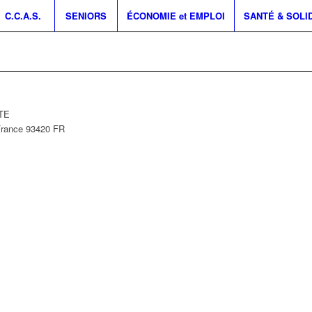
C.C.A.S.
SENIORS
ÉCONOMIE et EMPLOI
SANTÉ & SOLI
NTE
France
93420
FR