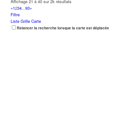
Affichage 21 à 40 sur 2k résultats
«
1
2
3
4
...
93
»
Filtre
Liste
Grille
Carte
Relancer la recherche lorsque la carte est déplacée