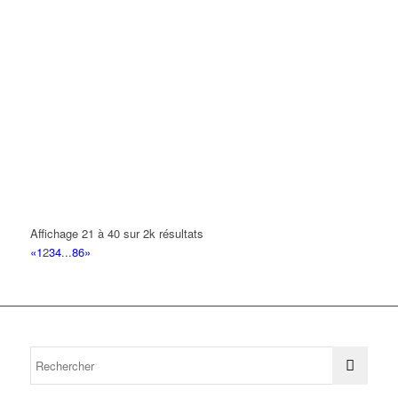
Affichage 21 à 40 sur 2k résultats
«
1
2
3
4
...
86
»