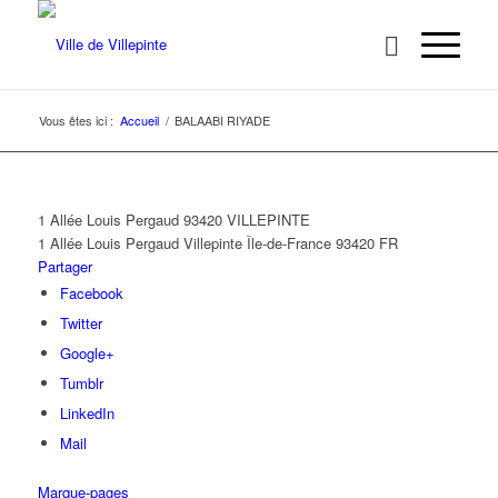
Vous êtes ici :
Accueil
/
BALAABI RIYADE
1 Allée Louis Pergaud 93420 VILLEPINTE
1 Allée Louis Pergaud
Villepinte
Île-de-France
93420
FR
Partager
Facebook
Twitter
Google+
Tumblr
LinkedIn
Mail
Marque-pages