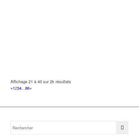
Affichage 21 à 40 sur 2k résultats
«
1
2
3
4
...
86
»