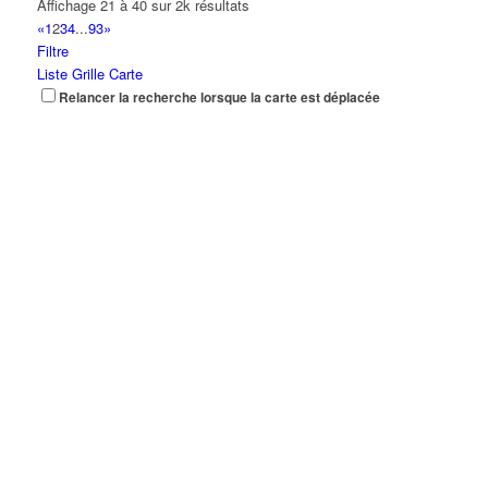
Affichage 21 à 40 sur 2k résultats
«
1
2
3
4
...
93
»
Filtre
Liste
Grille
Carte
Relancer la recherche lorsque la carte est déplacée