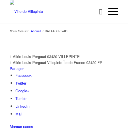
Vous êtes ici :
Accueil
/
BALAABI RIYADE
1 Allée Louis Pergaud 93420 VILLEPINTE
1 Allée Louis Pergaud
Villepinte
Île-de-France
93420
FR
Partager
Facebook
Twitter
Google+
Tumblr
LinkedIn
Mail
Marque-pages