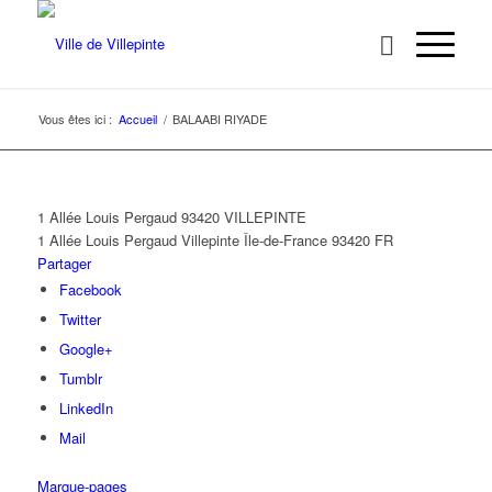
Vous êtes ici :
Accueil
/
BALAABI RIYADE
1 Allée Louis Pergaud 93420 VILLEPINTE
1 Allée Louis Pergaud
Villepinte
Île-de-France
93420
FR
Partager
Facebook
Twitter
Google+
Tumblr
LinkedIn
Mail
Marque-pages