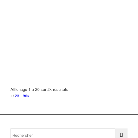
Affichage 1 à 20 sur 2k résultats
«
1
2
3
...
86
»