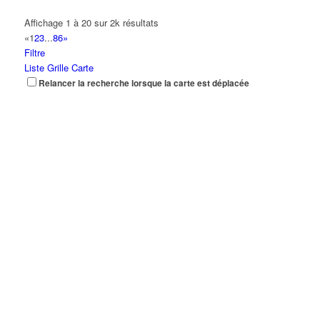
Affichage 1 à 20 sur 2k résultats
«
1
2
3
...
86
»
Filtre
Liste
Grille
Carte
Relancer la recherche lorsque la carte est déplacée