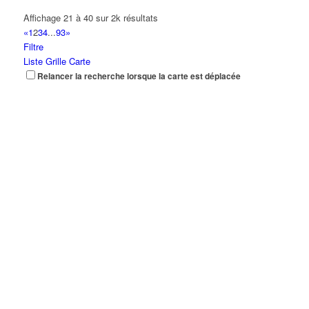
Affichage 21 à 40 sur 2k résultats
«
1
2
3
4
...
93
»
Filtre
Liste
Grille
Carte
Relancer la recherche lorsque la carte est déplacée