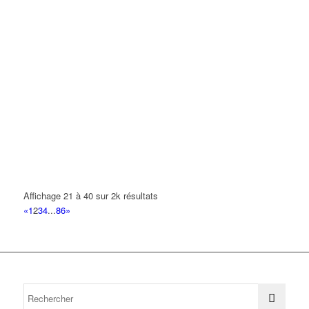
Affichage 21 à 40 sur 2k résultats
«
1
2
3
4
...
86
»