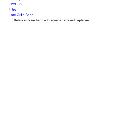
«
1
2
3
...
7
»
Filtre
Liste
Grille
Carte
Relancer la recherche lorsque la carte est déplacée