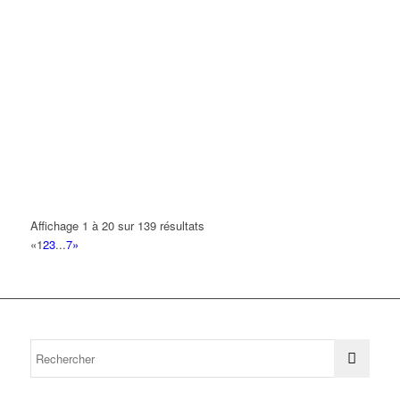
Affichage 1 à 20 sur 139 résultats
«
1
2
3
...
7
»