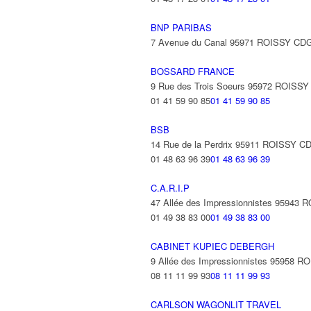
BNP PARIBAS
7 Avenue du Canal 95971 ROISSY C
BOSSARD FRANCE
9 Rue des Trois Soeurs 95972 ROIS
01 41 59 90 85
01 41 59 90 85
BSB
14 Rue de la Perdrix 95911 ROISSY 
01 48 63 96 39
01 48 63 96 39
C.A.R.I.P
47 Allée des Impressionnistes 9594
01 49 38 83 00
01 49 38 83 00
CABINET KUPIEC DEBERGH
9 Allée des Impressionnistes 95958
08 11 11 99 93
08 11 11 99 93
CARLSON WAGONLIT TRAVEL