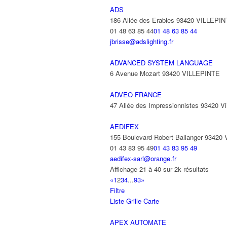
ADS
186 Allée des Erables 93420 VILLEPI
01 48 63 85 44
01 48 63 85 44
jbrisse@adslighting.fr
ADVANCED SYSTEM LANGUAGE
6 Avenue Mozart 93420 VILLEPINTE
ADVEO FRANCE
47 Allée des Impressionnistes 93420 Vil
AEDIFEX
155 Boulevard Robert Ballanger 93420
01 43 83 95 49
01 43 83 95 49
aedifex-sarl@orange.fr
Affichage 21 à 40 sur 2k résultats
«
1
2
3
4
...
93
»
Filtre
Liste
Grille
Carte
APEX AUTOMATE