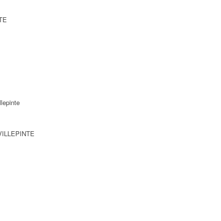
NTE
lepinte
 VILLEPINTE