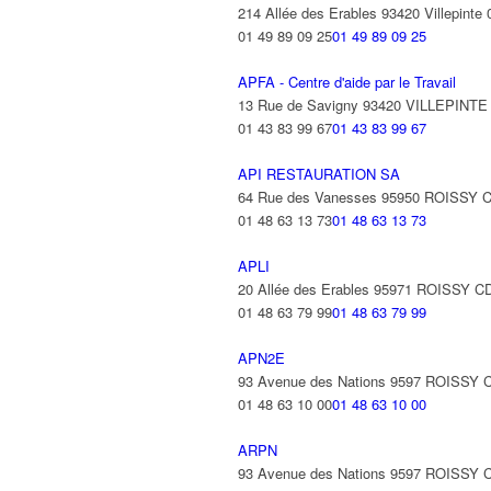
214 Allée des Erables 93420 Villepinte
01 49 89 09 25
01 49 89 09 25
APFA - Centre d'aide par le Travail
13 Rue de Savigny 93420 VILLEPINTE
01 43 83 99 67
01 43 83 99 67
API RESTAURATION SA
64 Rue des Vanesses 95950 ROISSY
01 48 63 13 73
01 48 63 13 73
APLI
20 Allée des Erables 95971 ROISSY
01 48 63 79 99
01 48 63 79 99
APN2E
93 Avenue des Nations 9597 ROISSY
01 48 63 10 00
01 48 63 10 00
ARPN
93 Avenue des Nations 9597 ROISSY