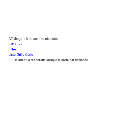
Affichage 1 à 20 sur 139 résultats
«
1
2
3
...
7
»
Filtre
Liste
Grille
Carte
Relancer la recherche lorsque la carte est déplacée