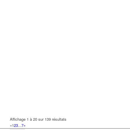
Affichage 1 à 20 sur 139 résultats
«
1
2
3
...
7
»