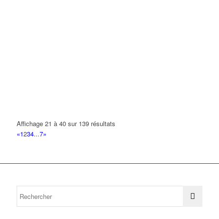
Affichage 21 à 40 sur 139 résultats
«
1
2
3
4
...
7
»