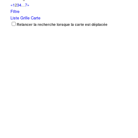
«
1
2
3
4
...
7
»
Filtre
Liste
Grille
Carte
Relancer la recherche lorsque la carte est déplacée