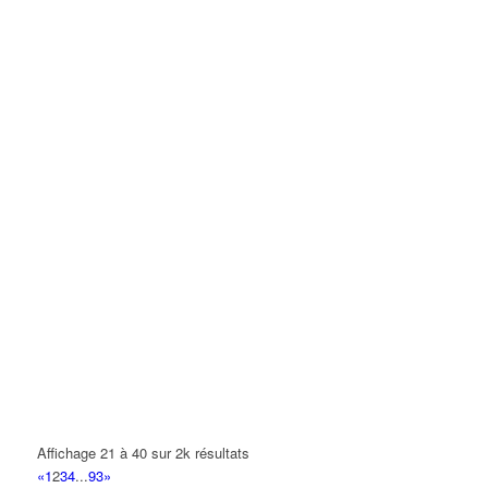
Affichage 21 à 40 sur 2k résultats
«
1
2
3
4
...
93
»