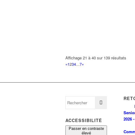
Affichage 21 à 40 sur 139 résultats
«
1
2
3
4
...
7
»
RET
Senio
2026 -
ACCESSIBILITÉ
Passer en contraste
Comm
élevé