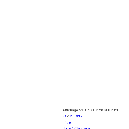
Affichage 21 à 40 sur 2k résultats
«
1
2
3
4
...
93
»
Filtre
Liste
Grille
Carte