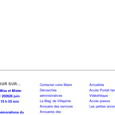
OUR SUR…
Contacter votre Maire
Actualités
Démarches
Accès Portail fam
Miss et Mister
administratives
Vidéothèque
r 2026
26 juin
Le Mag’ de Villepinte
Accès presse
 15 h 03 min
Annuaire des services
Les petites anno
Annuaires des
émorations du