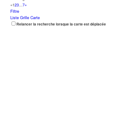
«
1
2
3
...
7
»
Filtre
Liste
Grille
Carte
Relancer la recherche lorsque la carte est déplacée