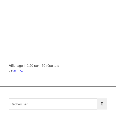
Affichage 1 à 20 sur 139 résultats
«
1
2
3
...
7
»