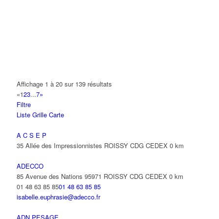
AMET
93 Avenue des Nations 95972 ROISSY CDG CEDEX
0 km
01 48 63 74 55
01 48 63 74 55
ANIMAUX SERVICES
20-22 Route de Tremblay 93420 VILLEPINTE
0 km
01 48 63 67 22
01 48 63 67 22
Affichage 1 à 20 sur 139 résultats
«
1
2
3
...
7
»
ANIXTER FRANCE SARL
Filtre
22 Avenue des Nations 93420 VILLEPINTE
0 km
Liste
Grille
Carte
01 48 63 73 73
01 48 63 73 73
beatrice.warnier@amixter.com
A C S E P
35 Allée des Impressionnistes ROISSY CDG CEDEX
0 km
ANTAYA FREDERIC
15 Avenue des Fougères 93420 VILLEPINTE
0 km
ADECCO
85 Avenue des Nations 95971 ROISSY CDG CEDEX
0 km
ANTENPLUS
01 48 63 85 85
01 48 63 85 85
68 Avenue Diderot 93420 VILLEPINTE
0 km
isabelle.euphrasie@adecco.fr
ANTOFREDO
ADN PESAGE