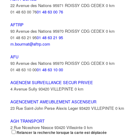
31 Avenue Anciens Combattants d'A F N 93420 VILLEPINTE
0
22 Avenue des Nations 95971 ROISSY CDG CEDEX
0 km
km
01 48 63 00 76
01 48 63 00 76
AFTRP
93 Avenue des Nations 95970 ROISSY CDG CEDEX
0 km
01 48 63 21 95
01 48 63 21 95
m.bourmat@aftrp.com
AFU
93 Avenue des Nations 95970 ROISSY CDG CEDEX
0 km
01 48 63 10 00
01 48 63 10 00
AGENCEM SURVEILLANCE SECUR PRIVEE
4 Avenue Sully 93420 VILLEPINTE
0 km
AGENCEMENT AMEUBLEMENT ASCENSEUR
23 Rue Saint-John Perse Alexis Leger 93420 VILLEPINTE
0 km
AGH TRANSPORT
2 Rue Nicephore Niepce 93420 Villepinte
0 km
Relancer la recherche lorsque la carte est déplacée