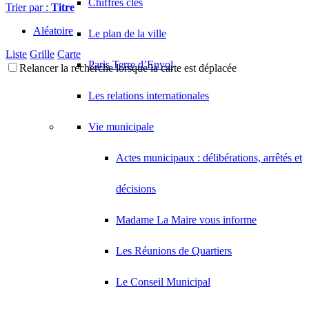
Chiffres clés
Trier par :
Titre
Aléatoire
Le plan de la ville
Liste
Grille
Carte
Paris Terre d’Envol
Relancer la recherche lorsque la carte est déplacée
Les relations internationales
Vie municipale
Actes municipaux : délibérations, arrêtés et
décisions
Madame La Maire vous informe
Les Réunions de Quartiers
Le Conseil Municipal