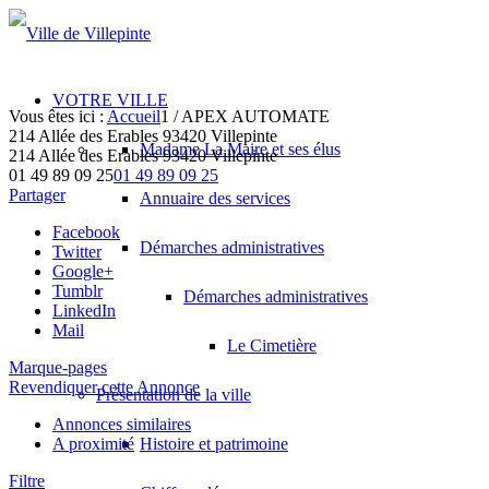
VOTRE VILLE
Vous êtes ici :
Accueil
1
/
APEX AUTOMATE
214 Allée des Erables 93420 Villepinte
Madame La Maire et ses élus
214 Allée des Erables
93420 Villepinte
01 49 89 09 25
01 49 89 09 25
Partager
Annuaire des services
Facebook
Démarches administratives
Twitter
Google+
Tumblr
Démarches administratives
LinkedIn
Mail
Le Cimetière
Marque-pages
Revendiquer cette Annonce
Présentation de la ville
Annonces similaires
A proximité
Histoire et patrimoine
Filtre