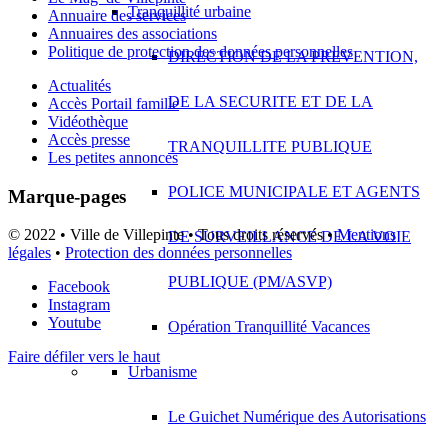
Tranquillité urbaine
Annuaire des services
Annuaires des associations
Politique de protection des données personnelles
DIRECTION DE LA PREVENTION,
Actualités
DE LA SECURITE ET DE LA
Accès Portail famille
Vidéothèque
Accès presse
TRANQUILLITE PUBLIQUE
Les petites annonces
POLICE MUNICIPALE ET AGENTS
Marque-pages
© 2022 • Ville de Villepinte • Tous droits réservés •
Mentions
DE SURVEILLANCE DE LA VOIE
légales
•
Protection des données personnelles
PUBLIQUE (PM/ASVP)
Facebook
Instagram
Youtube
Opération Tranquillité Vacances
Faire défiler vers le haut
Urbanisme
Le Guichet Numérique des Autorisations