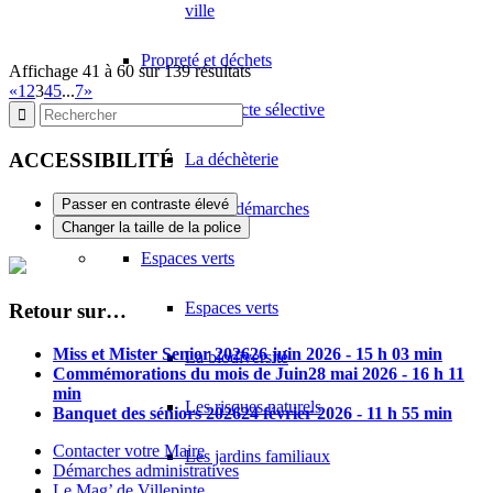
ville
Propreté et déchets
Affichage 41 à 60 sur 139 résultats
«
1
2
3
4
5
...
7
»
La collecte sélective
ACCESSIBILITÉ
La déchèterie
Passer en contraste élevé
Autres démarches
Changer la taille de la police
Espaces verts
Espaces verts
Retour sur…
Miss et Mister Senior 2026
26 juin 2026 - 15 h 03 min
La biodiversité
Commémorations du mois de Juin
28 mai 2026 - 16 h 11
min
Les risques naturels
Banquet des séniors 2026
24 février 2026 - 11 h 55 min
Contacter votre Maire
Les jardins familiaux
Démarches administratives
Le Mag’ de Villepinte