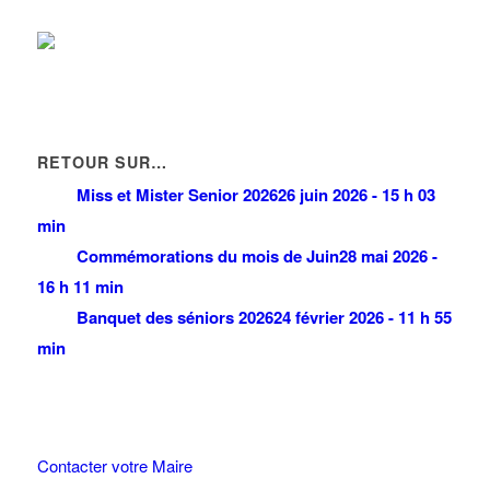
CD SA
188 Allée des Erables 95950 ROISSY CDG CEDEX
0 km
01 49 38 94 94
01 49 38 94 94
jlilous@cdsa.fr
CLASS 'CROUTE
2 Rue des Epis 95597 ROISSY CDG CEDEX
0 km
RETOUR SUR…
01 48 63 71 18
01 48 63 71 18
Miss et Mister Senior 2026
26 juin 2026 - 15 h 03
min
Commémorations du mois de Juin
28 mai 2026 -
16 h 11 min
Banquet des séniors 2026
24 février 2026 - 11 h 55
min
Contacter votre Maire