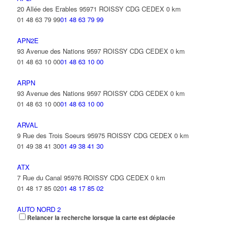
CD SA
20 Allée des Erables 95971 ROISSY CDG CEDEX
0 km
188 Allée des Erables 95950 ROISSY CDG CEDEX
01 48 63 79 99
01 48 63 79 99
01 49 38 94 94
01 49 38 94 94
jlilous@cdsa.fr
APN2E
93 Avenue des Nations 9597 ROISSY CDG CEDEX
0 km
CLASS 'CROUTE
01 48 63 10 00
01 48 63 10 00
2 Rue des Epis 95597 ROISSY CDG CEDEX
01 48 63 71 18
01 48 63 71 18
ARPN
93 Avenue des Nations 9597 ROISSY CDG CEDEX
0 km
01 48 63 10 00
01 48 63 10 00
ARVAL
9 Rue des Trois Soeurs 95975 ROISSY CDG CEDEX
0 km
01 49 38 41 30
01 49 38 41 30
ATX
7 Rue du Canal 95976 ROISSY CDG CEDEX
0 km
01 48 17 85 02
01 48 17 85 02
AUTO NORD 2
Relancer la recherche lorsque la carte est déplacée
6 Rue des Epis 95913 ROISSY CDG CEDEX
0 km