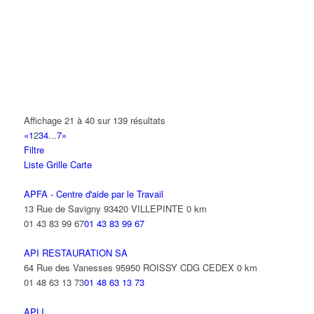
BSB
14 Rue de la Perdrix 95911 ROISSY CDG CEDEX
01 48 63 96 39
01 48 63 96 39
C.A.R.I.P
47 Allée des Impressionnistes 95943 ROISSY CDG CEDEX
01 49 38 83 00
01 49 38 83 00
Affichage 21 à 40 sur 139 résultats
«
1
2
3
4
...
7
»
CABINET KUPIEC DEBERGH
Filtre
9 Allée des Impressionnistes 95958 ROISSY CDG CEDEX
Liste
Grille
Carte
08 11 11 99 93
08 11 11 99 93
APFA - Centre d'aide par le Travail
CARLSON WAGONLIT TRAVEL
13 Rue de Savigny 93420 VILLEPINTE
0 km
22 Avenue des Nations 95941 ROISSY CDG CEDEX
01 43 83 99 67
01 43 83 99 67
01 77 53 51 60
01 77 53 51 60
API RESTAURATION SA
CASH CONVERTERS
64 Rue des Vanesses 95950 ROISSY CDG CEDEX
0 km
33 Rue des Vanesses 95941 ROISSY CDG CEDEX
01 48 63 13 73
01 48 63 13 73
01 48 17 11 86
01 48 17 11 86
APLI