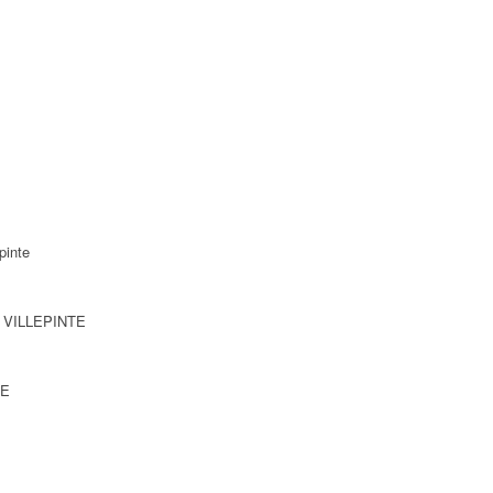
pinte
0 VILLEPINTE
TE