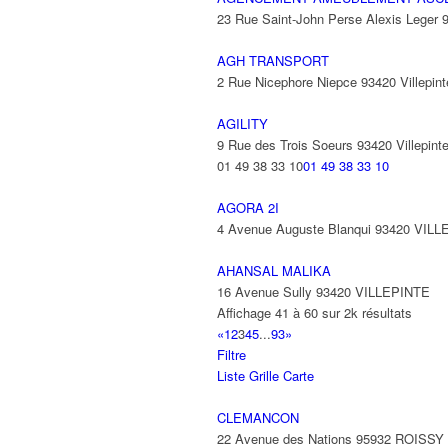
23 Rue Saint-John Perse Alexis Leger
AGH TRANSPORT
2 Rue Nicephore Niepce 93420 Villepint
AGILITY
9 Rue des Trois Soeurs 93420 Villepint
01 49 38 33 10
01 49 38 33 10
AGORA 2I
4 Avenue Auguste Blanqui 93420 VIL
AHANSAL MALIKA
16 Avenue Sully 93420 VILLEPINTE
Affichage 41 à 60 sur 2k résultats
«
1
2
3
4
5
...
93
»
Filtre
Liste
Grille
Carte
CLEMANCON
22 Avenue des Nations 95932 ROISS