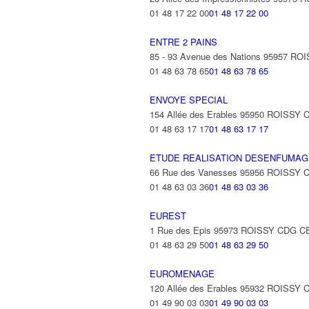
01 48 17 22 00
01 48 17 22 00
ENTRE 2 PAINS
85 - 93 Avenue des Nations 95957 
01 48 63 78 65
01 48 63 78 65
ENVOYE SPECIAL
154 Allée des Erables 95950 ROISS
01 48 63 17 17
01 48 63 17 17
ETUDE REALISATION DESENFUMAGE
66 Rue des Vanesses 95956 ROISSY
01 48 63 03 36
01 48 63 03 36
EUREST
1 Rue des Epis 95973 ROISSY CDG 
01 48 63 29 50
01 48 63 29 50
EUROMENAGE
120 Allée des Erables 95932 ROISS
01 49 90 03 03
01 49 90 03 03