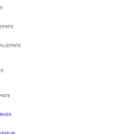
TE
LEPINTE
 VILLEPINTE
TE
EPINTE
RIVEE
ENSEUR