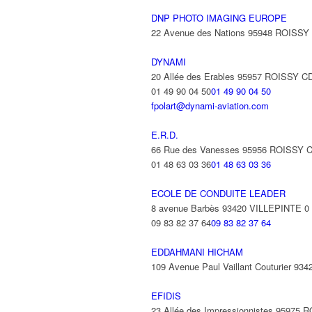
DNP PHOTO IMAGING EUROPE
22 Avenue des Nations 95948 ROISS
DYNAMI
20 Allée des Erables 95957 ROISSY
01 49 90 04 50
01 49 90 04 50
fpolart@dynami-aviation.com
E.R.D.
66 Rue des Vanesses 95956 ROISSY
01 48 63 03 36
01 48 63 03 36
ECOLE DE CONDUITE LEADER
8 avenue Barbès 93420 VILLEPINTE
0
09 83 82 37 64
09 83 82 37 64
EDDAHMANI HICHAM
109 Avenue Paul Vaillant Couturier 9
EFIDIS
23 Allée des Impressionnistes 9597