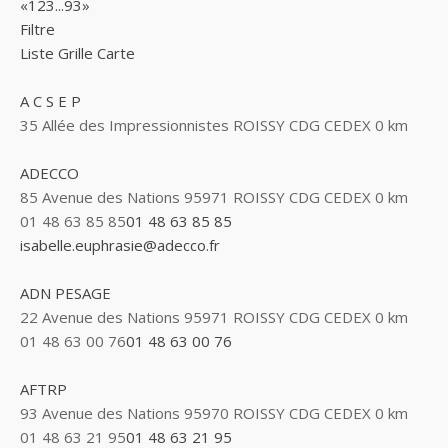
«
1
2
3
...
93
»
Filtre
Liste
Grille
Carte
A C S E P
35 Allée des Impressionnistes ROISSY CDG CEDEX
0 km
ADECCO
85 Avenue des Nations 95971 ROISSY CDG CEDEX
0 km
01 48 63 85 85
01 48 63 85 85
isabelle.euphrasie@adecco.fr
ADN PESAGE
22 Avenue des Nations 95971 ROISSY CDG CEDEX
0 km
01 48 63 00 76
01 48 63 00 76
AFTRP
93 Avenue des Nations 95970 ROISSY CDG CEDEX
0 km
01 48 63 21 95
01 48 63 21 95