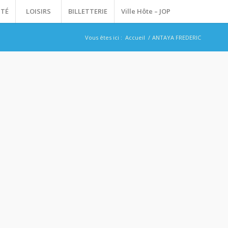
ITÉ
LOISIRS
BILLETTERIE
Ville Hôte – JOP
Vous êtes ici :
Accueil
/
ANTAYA FREDERIC