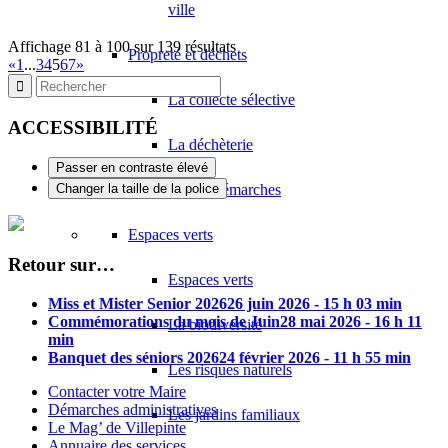
ville
Affichage 81 à 100 sur 139 résultats
Propreté et déchets
«
1
...
3
4
5
6
7
»
La collecte sélective
ACCESSIBILITÉ
La déchèterie
Passer en contraste élevé
Autres démarches
Changer la taille de la police
Espaces verts
Retour sur…
Espaces verts
Miss et Mister Senior 2026
26 juin 2026 - 15 h 03 min
Commémorations du mois de Juin
28 mai 2026 - 16 h 11
La biodiversité
min
Banquet des séniors 2026
24 février 2026 - 11 h 55 min
Les risques naturels
Contacter votre Maire
Démarches administratives
Les jardins familiaux
Le Mag’ de Villepinte
Annuaire des services