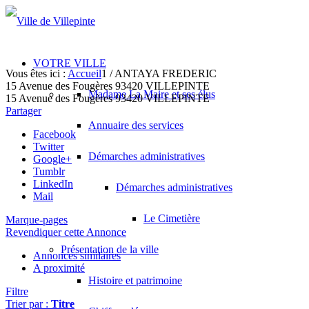
VOTRE VILLE
Vous êtes ici :
Accueil
1
/
ANTAYA FREDERIC
15 Avenue des Fougères 93420 VILLEPINTE
Madame La Maire et ses élus
15 Avenue des Fougères
93420 VILLEPINTE
Partager
Annuaire des services
Facebook
Twitter
Démarches administratives
Google+
Tumblr
LinkedIn
Démarches administratives
Mail
Le Cimetière
Marque-pages
Revendiquer cette Annonce
Présentation de la ville
Annonces similaires
A proximité
Histoire et patrimoine
Filtre
Trier par :
Titre