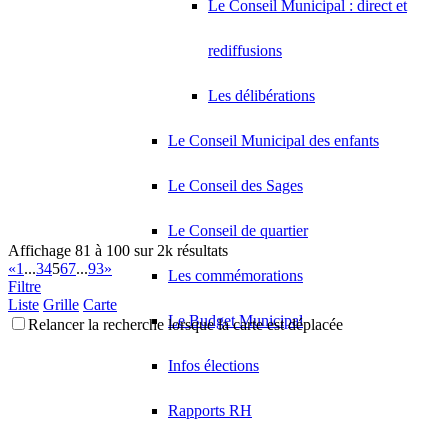
Le Conseil Municipal : direct et
rediffusions
Les délibérations
Le Conseil Municipal des enfants
Le Conseil des Sages
Le Conseil de quartier
Affichage 81 à 100 sur 2k résultats
«
1
...
3
4
5
6
7
...
93
»
Les commémorations
Filtre
Liste
Grille
Carte
Le Budget Municipal
Relancer la recherche lorsque la carte est déplacée
Infos élections
Rapports RH