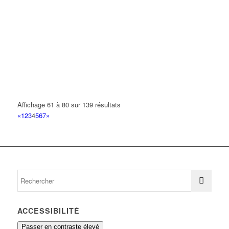
Affichage 61 à 80 sur 139 résultats
«
1
2
3
4
5
6
7
»
ACCESSIBILITÉ
Passer en contraste élevé