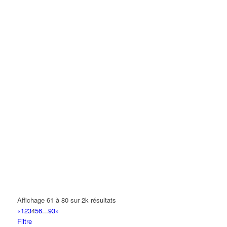
Affichage 61 à 80 sur 2k résultats
«
1
2
3
4
5
6
...
93
»
Filtre